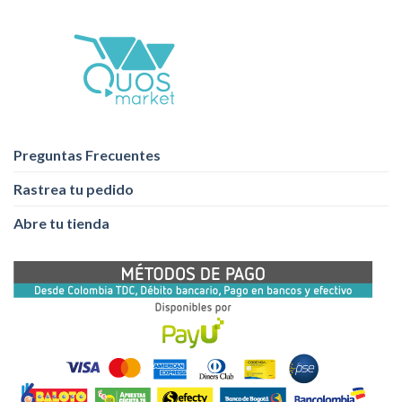
Preguntas Frecuentes
Rastrea tu pedido
Abre tu tienda