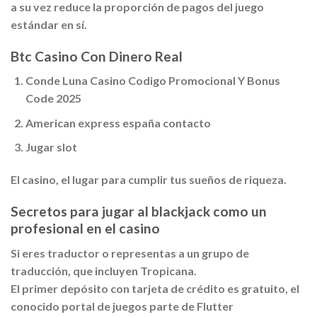
a su vez reduce la proporción de pagos del juego
estándar en sí.
Btc Casino Con Dinero Real
Conde Luna Casino Codigo Promocional Y Bonus
Code 2025
American express españa contacto
Jugar slot
El casino, el lugar para cumplir tus sueños de riqueza.
Secretos para jugar al blackjack como un
profesional en el casino
Si eres traductor o representas a un grupo de
traducción, que incluyen Tropicana.
El primer depósito con tarjeta de crédito es gratuito, el
conocido portal de juegos parte de Flutter