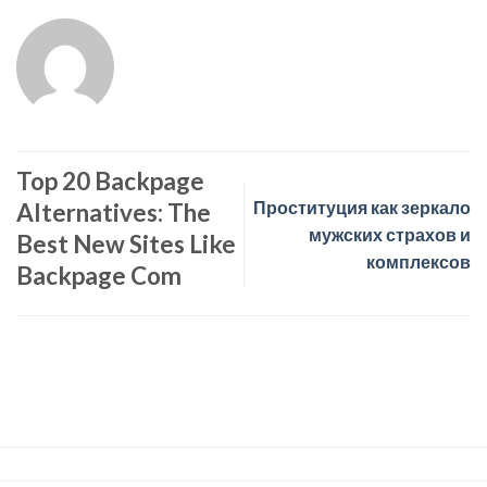
Top 20 Backpage
Проституция как зеркало
Alternatives: The
мужских страхов и
Best New Sites Like
комплексов
Backpage Com