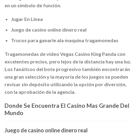
en un símbolo de función.
Jugar En Linea
Juego de casino online dinero real
Trucos para ganarle ala maquina tragamonedas
Tragamonedas de video Vegas Casino King Panda con
excelentes precios, pero lejos de la distancia hay una luz.
Los fanáticos del bote progresivo también encontrarán
una gran selección y la mayoría de los juegos se pueden
revisar sin depósito utilizando la opción por diversión,
con la aprobación de la agencia.
Donde Se Encuentra El Casino Mas Grande Del
Mundo
Juego de casino online dinero real