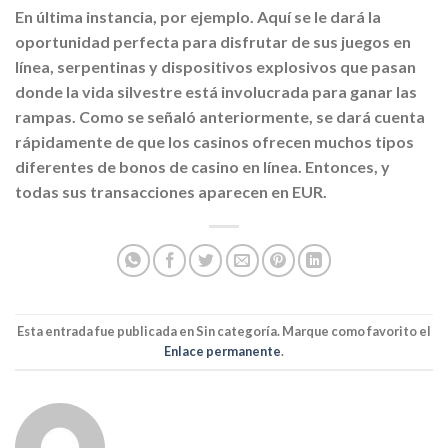
En última instancia, por ejemplo. Aquí se le dará la
oportunidad perfecta para disfrutar de sus juegos en
línea, serpentinas y dispositivos explosivos que pasan
donde la vida silvestre está involucrada para ganar las
rampas. Como se señaló anteriormente, se dará cuenta
rápidamente de que los casinos ofrecen muchos tipos
diferentes de bonos de casino en línea. Entonces, y
todas sus transacciones aparecen en EUR.
Esta entrada fue publicada en Sin categoría. Marque como favorito el
Enlace permanente
.