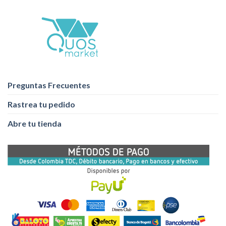
Preguntas Frecuentes
Rastrea tu pedido
Abre tu tienda