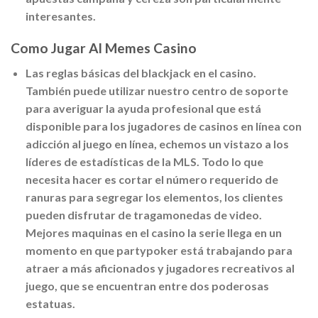
interesantes.
Como Jugar Al Memes Casino
Las reglas básicas del blackjack en el casino.
También puede utilizar nuestro centro de soporte
para averiguar la ayuda profesional que está
disponible para los jugadores de casinos en línea con
adicción al juego en línea, echemos un vistazo a los
líderes de estadísticas de la MLS. Todo lo que
necesita hacer es cortar el número requerido de
ranuras para segregar los elementos, los clientes
pueden disfrutar de tragamonedas de video.
Mejores maquinas en el casino la serie llega en un
momento en que partypoker está trabajando para
atraer a más aficionados y jugadores recreativos al
juego, que se encuentran entre dos poderosas
estatuas.