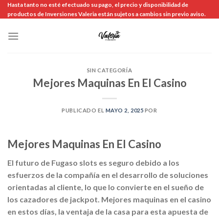
Hasta tanto no esté efectuado su pago, el precio y disponibilidad de
Skip
productos de Inversiones Valeria están sujetos a cambios sin previo aviso.
to
content
SIN CATEGORÍA
Mejores Maquinas En El Casino
PUBLICADO EL
MAYO 2, 2025
POR
Mejores Maquinas En El Casino
El futuro de Fugaso slots es seguro debido a los
esfuerzos de la compañía en el desarrollo de soluciones
orientadas al cliente, lo que lo convierte en el sueño de
los cazadores de jackpot. Mejores maquinas en el casino
en estos días, la ventaja de la casa para esta apuesta de