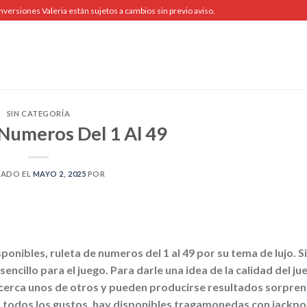
Inversiones Valeria están sujetos a cambios sin previo aviso.
SIN CATEGORÍA
Numeros Del 1 Al 49
CADO EL
MAYO 2, 2025
POR
onibles, ruleta de numeros del 1 al 49 por su tema de lujo. S
ncillo para el juego. Para darle una idea de la calidad del ju
cerca unos de otros y pueden producirse resultados sorpren
a todos los gustos, hay disponibles tragamonedas con jackpo