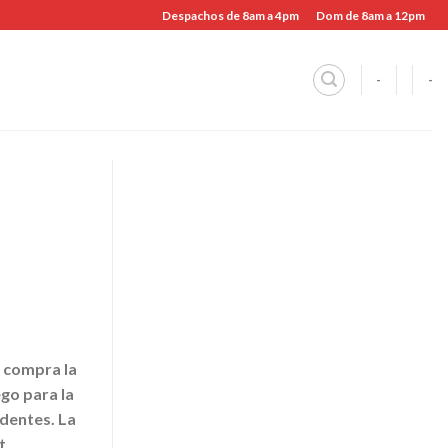
Despachos de 8am a 4pm
Dom de 8am a 12pm
-
-
i compra la
ego para la
dentes. La
t