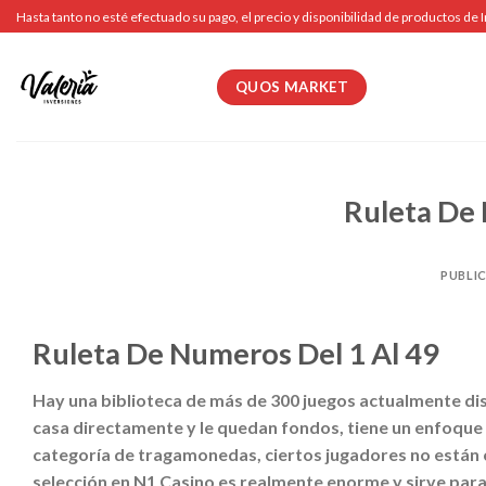
Skip
Hasta tanto no esté efectuado su pago, el precio y disponibilidad de productos de 
to
content
QUOS MARKET
Ruleta De 
PUBLI
Ruleta De Numeros Del 1 Al 49
Hay una biblioteca de más de 300 juegos actualmente disp
casa directamente y le quedan fondos, tiene un enfoque se
categoría de tragamonedas, ciertos jugadores no están 
selección en N1 Casino es realmente enorme y sirve par